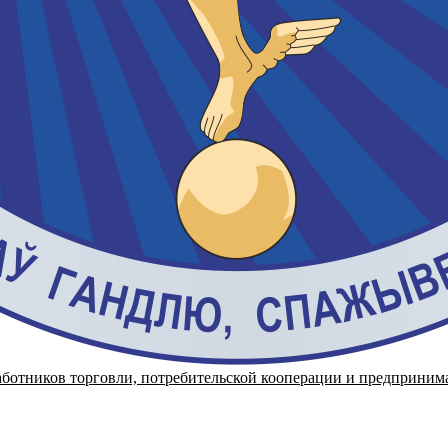
аботников торговли, потребительской кооперации и предприним