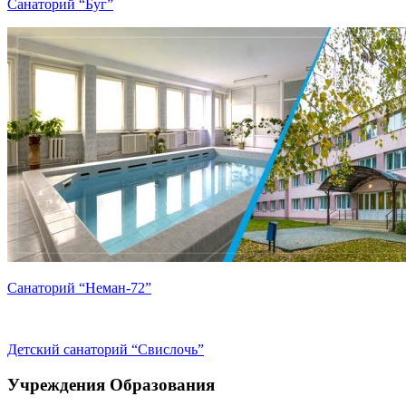
Санаторий “Буг”
Санаторий “Неман-72”
Детский санаторий “Свислочь”
Учреждения Образования