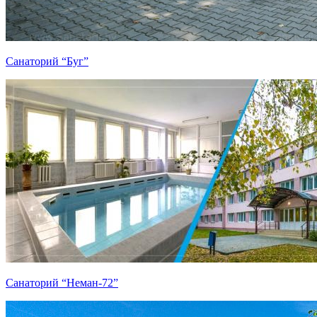
Санаторий “Буг”
Санаторий “Неман-72”