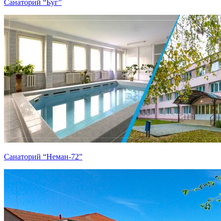
Санаторий “Буг”
Санаторий “Неман-72”