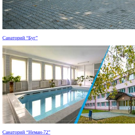
Санаторий “Буг”
Санаторий “Неман-72”