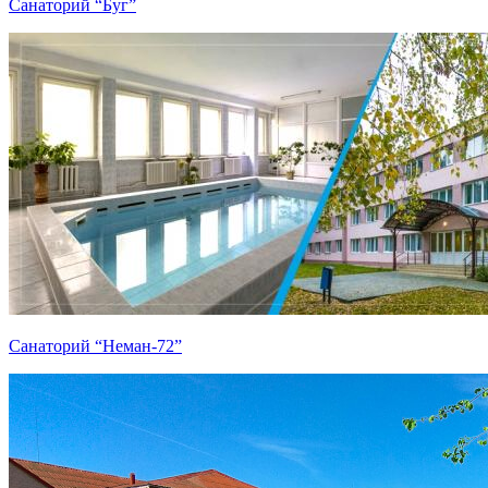
Санаторий “Буг”
Санаторий “Неман-72”