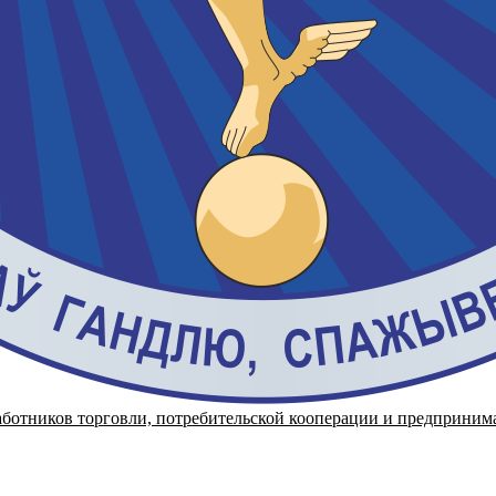
аботников торговли, потребительской кооперации и предприним