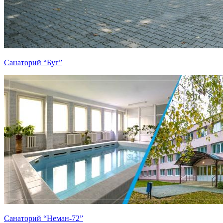
Санаторий “Буг”
Санаторий “Неман-72”