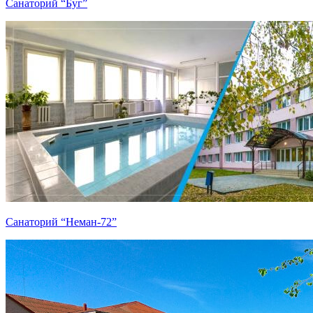
Санаторий “Буг”
Санаторий “Неман-72”