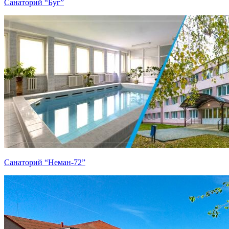
Санаторий “Буг”
Санаторий “Неман-72”