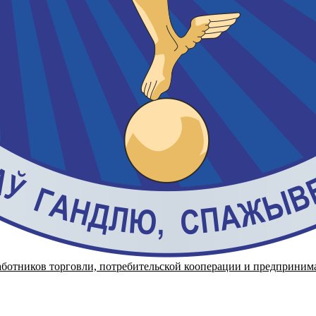
аботников торговли, потребительской кооперации и предприним