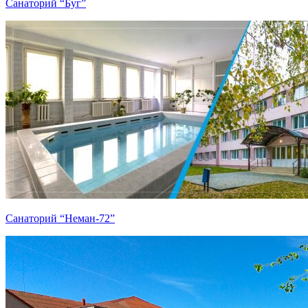
Санаторий “Буг”
Санаторий “Неман-72”