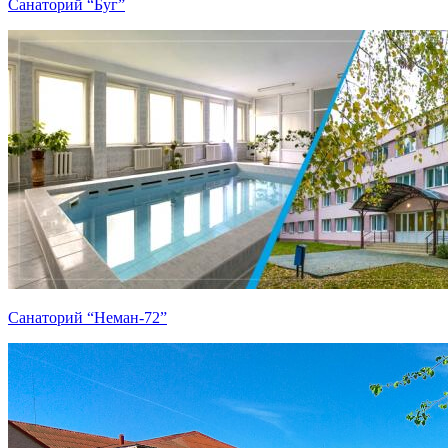
Санаторий “Буг”
Санаторий “Неман-72”