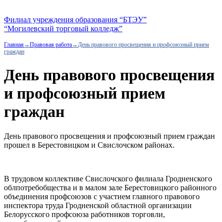
Филиал учреждения образования “БТЭУ”
“Могилевский торговый колледж”
Главная
→
Правовая работа
→
День правового просвещения и профсоюзный прием
граждан
День правового просвещения
и профсоюзный прием
граждан
День правового просвещения и профсоюзный прием граждан
прошел в Берестовицком и Свислочском районах.
В трудовом коллективе Свислочского филиала Гродненского
облпотребобщества и в малом зале Берестовицкого районного
объединения профсоюзов с участием главного правового
инспектора труда Гродненской областной организации
Белорусского профсоюза работников торговли,