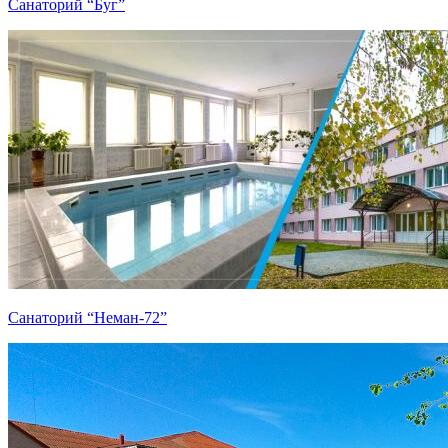
Санаторий “Буг”
Санаторий “Неман-72”