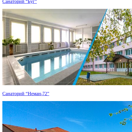
Санаторий “Буг”
Санаторий “Неман-72”