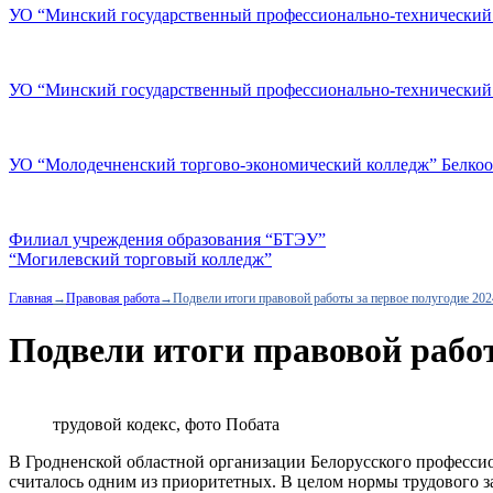
УО “Минский государственный профессионально-технический
УО “Минский государственный профессионально-технический
УО “Молодечненский торгово-экономический колледж” Белко
Филиал учреждения образования “БТЭУ”
“Могилевский торговый колледж”
Главная
→
Правовая работа
→
Подвели итоги правовой работы за первое полугодие 202
Подвели итоги правовой работ
трудовой кодекс, фото Побата
В Гродненской областной организации Белорусского профессио
считалось одним из приоритетных. В целом нормы трудового за