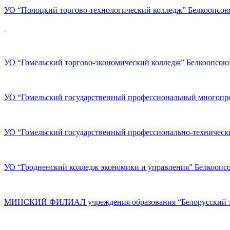
УО “Полоцкий торгово-технологический колледж” Белкоопсою
УО “Гомельский торгово-экономический колледж” Белкоопсою
УО “Гомельский государственный профессиональный многоп
УО “Гомельский государственный профессионально-техническ
УО “Гродненский колледж экономики и управления” Белкоопс
МИНСКИЙ ФИЛИАЛ учреждения образования “Белорусский тор