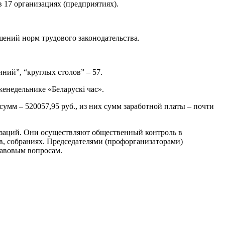
 17 организациях (предприятиях).
шений норм трудового законодательства.
иний”, “круглых столов” – 57.
женедельнике «Беларускi час».
мм – 520057,95 руб., из них сумм заработной платы – почти
изаций. Они осуществляют общественный контроль в
ов, собраниях. Председателями (профорганизаторами)
равовым вопросам.