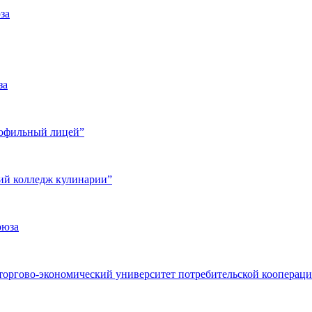
за
за
рофильный лицей”
ий колледж кулинарии”
оюза
гово-экономический университет потребительской коопераци