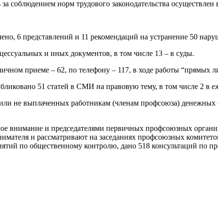
а соблюдением норм трудового законодательства осуществлен в
ено, 6 представлений и 11 рекомендаций на устранение 50 нару
цессуальных и иных документов, в том числе 13 – в суды.
ичном приеме – 62, по телефону – 117, в ходе работы “прямых л
бликовано 51 статей в СМИ на правовую тему, в том числе 2 в е
ли не выплаченных работникам (членам профсоюза) денежных су
ьшое внимание и председателями первичных профсоюзных орган
нанимателя и рассматривают на заседаниях профсоюзных комитет
ятий по общественному контролю, дано 518 консультаций по п