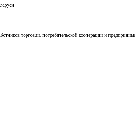
ларуси
аботников торговли, потребительской кооперации и предприним