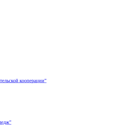
тельской кооперации”
ледж”