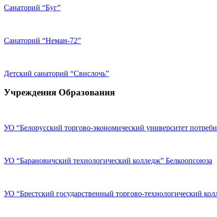
Санаторий “Буг”
Санаторий “Неман-72”
Детский санаторий “Свислочь”
Учреждения Образования
УО “Белорусский торгово-экономический университет потреби
УО “Барановичский технологический колледж” Белкоопсоюза
УО “Брестский государственный торгово-технологический кол