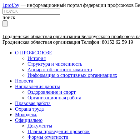
1prof.by
— информационный портал федерации профсоюзов Бе
поиск
Гродненская областная организация Белорусского профсоюза р
Гродненская областная организация
Телефон: 80152 62 59 19
О ПРОФСОЮЗЕ
История
Структура и численность
Аппарат областного комитета
Информация о спортивных организациях
Новости
Направления работы
Оздоровление и спорт
Организационная работа
Правовая работа
Охрана труда
Молодежь
Официально
Документы
Планы проведения проверок
Формы отчетности