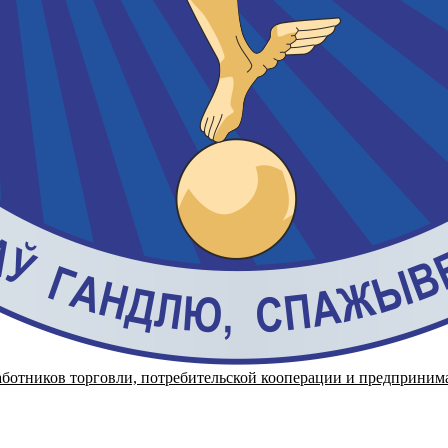
аботников торговли, потребительской кооперации и предприним